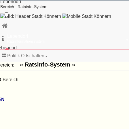
Lebendorf
Bereich: Ratsinfo-System
schließen
d:
25
hr
Lebendorf
Lebendorf
WEB-
Ratsinformationssystem
Bereich:
ebendorf
» Ratsinfo-
System «
Politik Ortschaften
» Ratsinfo-System «
-Bereich:
Anschrift:
Stadtverwaltung
-Bereich:
Könnern‚
Markt
1‚
06420
EN
Könnern
Sprechzeiten