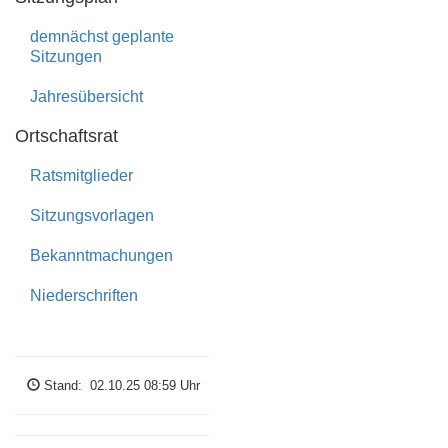
demnächst geplante
Datenschutz
Sitzungen
Jahresübersicht
Haftungsausschluss
Ortschaftsrat
nach
oben
Ratsmitglieder
Sitzungsvorlagen
The
T
own
Hall
I
nformation
WEB-
Bekanntmachungen
G
enerator.
© Bartel
Software
Niederschriften
Engineering
GbR
Stand: 02.10.25 08:59 Uhr