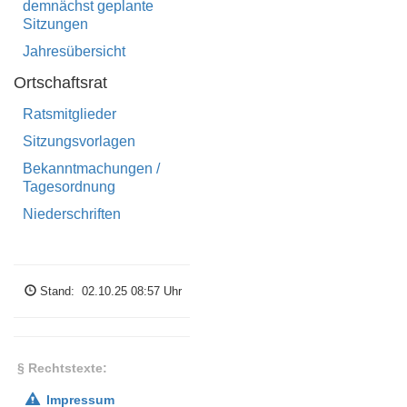
demnächst geplante
Sitzungen
Datenschutz
Jahresübersicht
Ortschaftsrat
Haftungsausschluss
Ratsmitglieder
Sitzungsvorlagen
Bekanntmachungen /
Tagesordnung
The
T
own
Hall
I
nformation
Niederschriften
WEB-
G
enerator.
© Bartel
Software
Engineering
Stand: 02.10.25 08:57 Uhr
GbR
§ Rechtstexte:
Impressum