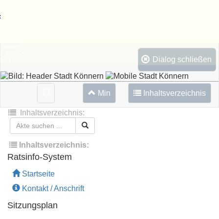
Telefon,
E-
F
Mail,
vollständige
Fax
Kontaktdaten
tualisiert:
2.10.2025
Dialog schließen
8:57 Uhr
WEB-
Bereich
Min
Inhaltsverzeichnis
wechseln:
Inhaltsverzeichnis:
Ratsinfobereiche
Inhaltsverzeichnis:
Ratsinfo-System
Startseite
Inhaltsverzeichnis
Kontakt / Anschrift
Sitzungsplan
Impressum