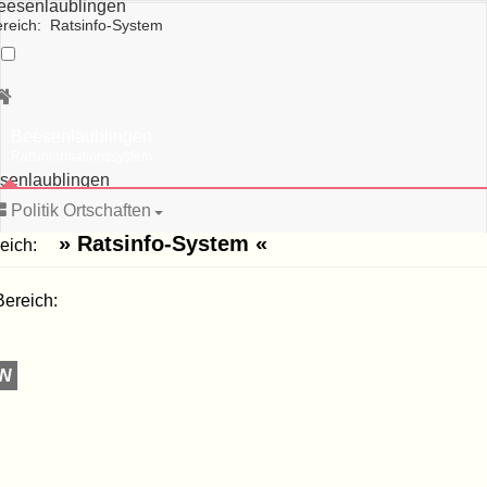
eesenlaublingen
reich: Ratsinfo-System
schließen
Beesenlaublingen
Beesenlaublingen
WEB-
Ratsinformationssystem
Bereich:
senlaublingen
» Ratsinfo-
System «
Politik Ortschaften
» Ratsinfo-System «
ereich:
Anschrift:
Stadtverwaltung
ereich:
Könnern‚
Markt
1‚
06420
EN
Könnern
Sprechzeiten