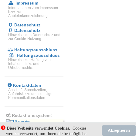
Impressum
Informationen zum Impressum
bzw. zur
Anbieterkennzeichnung.
Datenschutz
Datenschutz
Hinweise zum Datenschutz und
zur Cookie-Nutzung.
Haftungsausschluss
Haftungsausschluss
Hinweise zur Haftung von
Inhalten, Links und
Urheberrechte.
Kontaktdaten
Anschrift, Sprechzeiten,
Anfahrtskizze und sonstige
Kommunikationsdaten.
Redaktionssystem:
T
own Hall
I
nformation
G
enerator
Diese Webseite verwendet Cookies.
Cookies
Akzeptieren
Release 10.02
werden verwendet, um Ihnen die bestmögliche